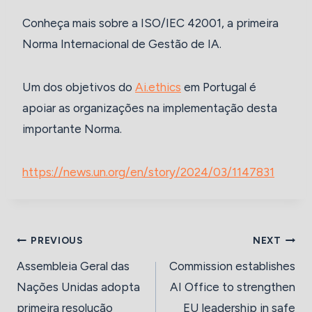
Conheça mais sobre a ISO/IEC 42001, a primeira
Norma Internacional de Gestão de IA.
Um dos objetivos do
Ai.ethics
em Portugal é
apoiar as organizações na implementação desta
importante Norma.
https://news.un.org/en/story/2024/03/1147831
Navegação
PREVIOUS
NEXT
de
Assembleia Geral das
Commission establishes
Nações Unidas adopta
AI Office to strengthen
artigos
primeira resolução
EU leadership in safe