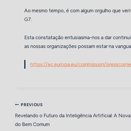
Ao mesmo tempo, é com algum orgulho que ver
G7.
Esta constatação entusiasma-nos a dar continu
as nossas organizações possam estar na vanguar
https://ec.europa.eu/commission/presscorne
Navegação
PREVIOUS
Revelando o Futuro da Inteligência Artificial: A Nov
de
do Bem Comum