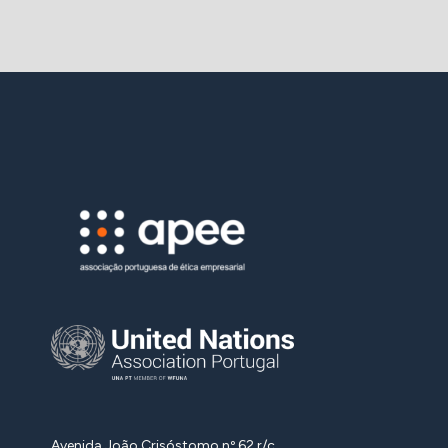
artigos
Avenida João Crisóstomo nº 62 r/c